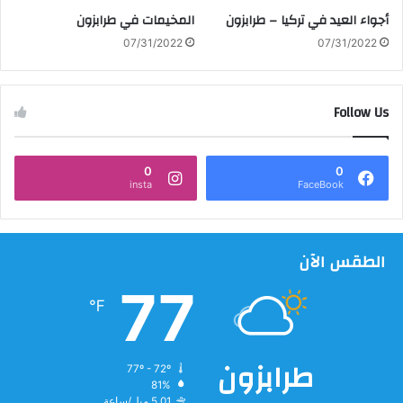
أجواء العيد في تركيا – طرابزون
المخيمات في طرابزون
07/31/2022
07/31/2022
Follow Us
0
0
insta
FaceBook
الطقس الآن
77
℉
طرابزون
77º - 72º
81%
5.01 ميل/ساعة