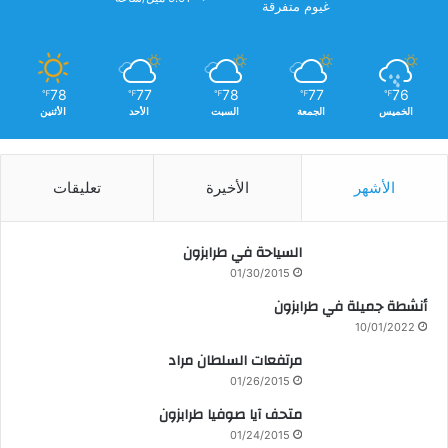
غيوم متفرقة
78
77
78
77
76
℉
℉
℉
℉
℉
الخميس
الجمعة
السبت
الأحد
الأثنين
الأشهر
الأخيرة
تعليقات
السياحة في طرابزون
01/30/2015
أنشطة جميلة في طرابزون
10/01/2022
مرتفعات السلطان مراد
01/26/2015
متحف آيا صوفيا طرابزون
01/24/2015