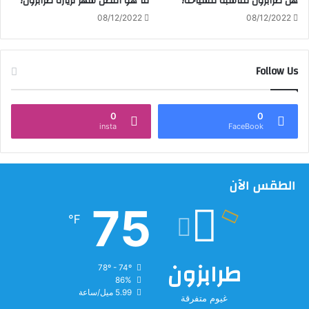
هل طرابزون مناسبة للسياحة؟
ما هو أفضل شهر لزيارة طرابزون؟
08/12/2022
08/12/2022
Follow Us
0
0
insta
FaceBook
الطقس الآن
75
℉
طرابزون
78º - 74º
86%
5.99 ميل/ساعة
غيوم متفرقة