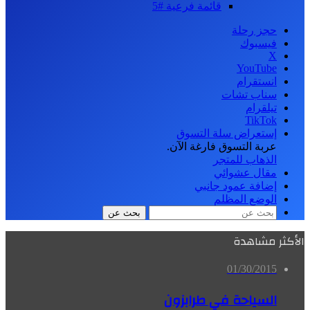
قائمة فرعية #5
حجز رحلة
فيسبوك
‫X
‫YouTube
انستقرام
سناب تشات
تيلقرام
‫TikTok
إستعراض سلة التسوق
عربة التسوق فارغة الآن.
الذهاب للمتجر
مقال عشوائي
إضافة عمود جانبي
الوضع المظلم
بحث عن
الأكثر مشاهدة
01/30/2015
السياحة في طرابزون