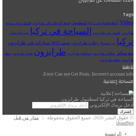
أحدث المقالات عن طرابزون
Tags
Video
اسطنبول
أخطاء السياح في تركيا
اسعار الرحلات الى طرابزون
السكن حول مدينة
السياحة في تركيا
طرابزون
السكن في طرابزون
بحيرة أوزنجول
تركيا
سيارات في طرابزون
رحلات طرابزون صيف 2022
دير سوميلا
طرابزون
مع سائق
شلالات طرابزون
شواطئ طرابزون
فنادق طرابزون
مطار
طرابزون
معالم طرابزون
تابعنا
Error Can not Get Posts, Incorrect account info.
مساحة إعلانية
السياحة في تركيا اسطنبول طرابزون
أدخل بريدك الإلكتروني
© حقوق النشر 2026، جميع الحقوق محفوظة |
مدار من قبل
iJoudNet
الرئيسية