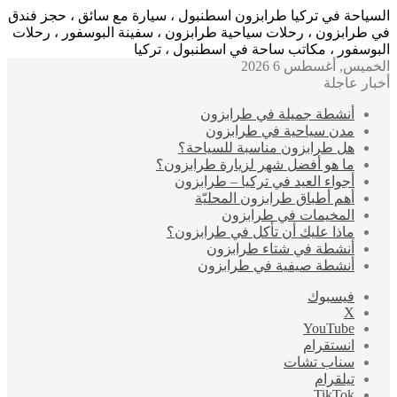
السياحة في تركيا طرابزون اسطنبول ، سيارة مع سائق ، حجز فندق
في طرابزون ، رحلات سياحية طرابزون ، سفينة البوسفور ، رحلات
البوسفور ، مكاتب ساحة في اسطنبول ، تركيا
الخميس, أغسطس 6 2026
أخبار عاجلة
أنشطة جميلة في طرابزون
مدن سياحية في طرابزون
هل طرابزون مناسبة للسياحة؟
ما هو أفضل شهر لزيارة طرابزون؟
أجواء العيد في تركيا – طرابزون
أهم أطباق طرابزون المحليّة
المخيمات في طرابزون
ماذا عليك أن تأكل في طرابزون؟
أنشطة في شتاء طرابزون
أنشطة صيفية في طرابزون
فيسبوك
‫X
‫YouTube
انستقرام
سناب تشات
تيلقرام
‫TikTok