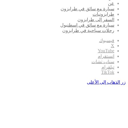
عن
سيارة مع سائق في طرابزون
طرابزونيات
السفر إلى طرابزون
سيارة مع سائق في اسطنبول
رحلات سياحية في طرابزون
فيسبوك
‫X
‫YouTube
انستقرام
سناب تشات
تيلقرام
‫TikTok
زر الذهاب إلى الأعلى