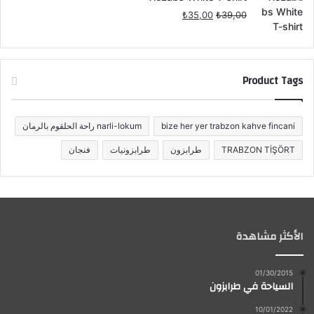
السعر
السعر
₺
35,00
₺
39,00
الأصلي
الحالي
هو:
هو:
₺35,00.
₺39,00.
Product Tags
bize her yer trabzon kahve fincani
narli-lokum راحة الحلقوم بالرمان
TRABZON TİŞÖRT
طرابزون
طرابزونيات
فنجان
الأكثر مشاهدة
01/30/2015
السياحة في طرابزون
10/01/2022