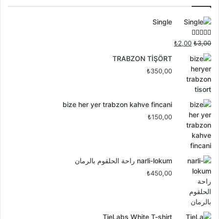
Single
تم التقييم
السعر
السعر
₺
2,00
₺
3,00
4.00
من 5
الأصلي
الحالي
TRABZON TİŞÖRT
هو:
هو:
₺
350,00
₺2,00.
₺3,00.
bize her yer trabzon kahve fincani
₺
150,00
narli-lokum راحة الحلقوم بالرمان
₺
450,00
TieLabs White T-shirt