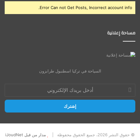
Error Can not Get Posts, Incorrect account info.
مساحة إعلانية
السياحة في تركيا اسطنبول طرابزون
أدخل
بريدك
الإلكتروني
© حقوق النشر 2026، جميع الحقوق محفوظة |
مدار من قبل iJoudNet