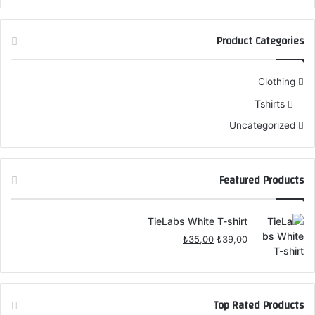
Product Categories
Clothing
Tshirts
Uncategorized
Featured Products
TieLabs White T-shirt
السعر
السعر
₺
35,00
₺
39,00
الأصلي
الحالي
هو:
هو:
₺35,00.
₺39,00.
Top Rated Products